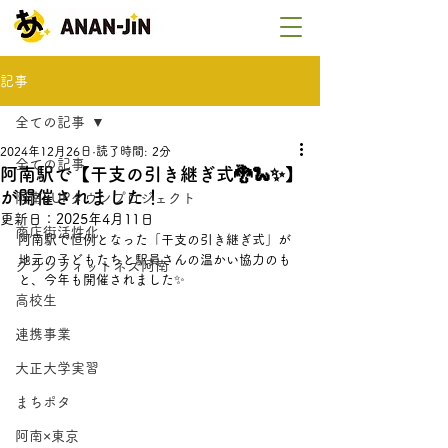
記事
全ての記事
2024年12月26日
読了時間: 2分
全ての記事
阿南駅で【干支の引き継ぎ式🐉🐍✨】
が開催されました！
阿南SUPタウンプロジェクト
更新日：
2025年4月11日
商店街活性化
阿南駅で恒例となった「干支の引き継ぎ式」が
地元の子どもたちと駅員さんの温かい協力のも
グランフィットネス阿南
と、今年も開催されました✨
高校生
連携事業
大正大学実習
まちポタ
阿南×東京