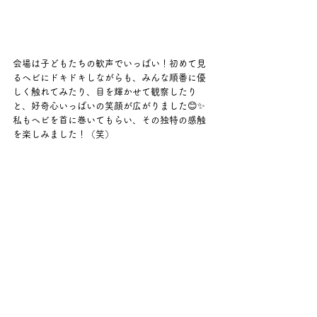
会場は子どもたちの歓声でいっぱい！初めて見
るヘビにドキドキしながらも、みんな順番に優
しく触れてみたり、目を輝かせて観察したり
と、好奇心いっぱいの笑顔が広がりました😊✨
私もヘビを首に巻いてもらい、その独特の感触
を楽しみました！（笑）