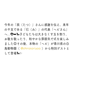
今年の「辰（たつ）」さんに感謝を伝え、来年
の干支である「巳（み）」の代表「ヘビさん」
へ…🐉➡️🐍子どもたちは大きなくす玉を割り、
お歌を歌ったり、和やかな雰囲気で式を楽しみ
ました😊その後、本物の「ヘビ」が香川県の白
鳥動物園（ 
@shirotorizoo
 ）から特別ゲストと
して登場🐍✨