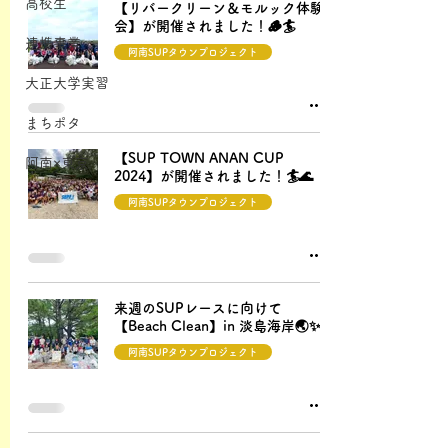
高校生
【リバークリーン＆モルック体験
会】が開催されました！🪵🏄
連携事業
阿南SUPタウンプロジェクト
大正大学実習
まちポタ
【SUP TOWN ANAN CUP
阿南×東京
2024】が開催されました！🏄🌊
阿南SUPタウンプロジェクト
来週のSUPレースに向けて
【Beach Clean】in 淡島海岸🌏✨
阿南SUPタウンプロジェクト