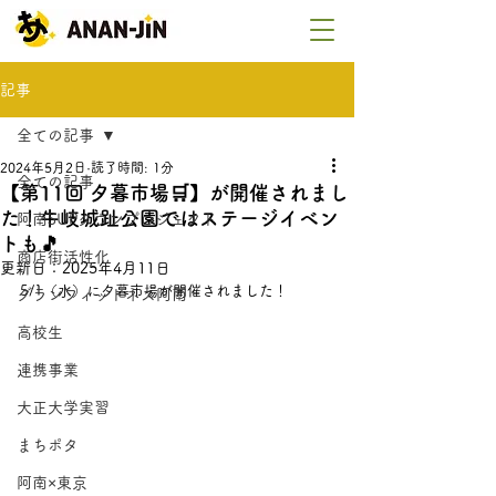
記事
全ての記事
2024年5月2日
読了時間: 1分
全ての記事
【第11回 夕暮市場🛒】が開催されまし
た！牛岐城趾公園ではステージイベン
阿南SUPタウンプロジェクト
トも🎵
商店街活性化
更新日：
2025年4月11日
5/1（水）に夕暮市場が開催されました！
グランフィットネス阿南
高校生
連携事業
大正大学実習
まちポタ
阿南×東京