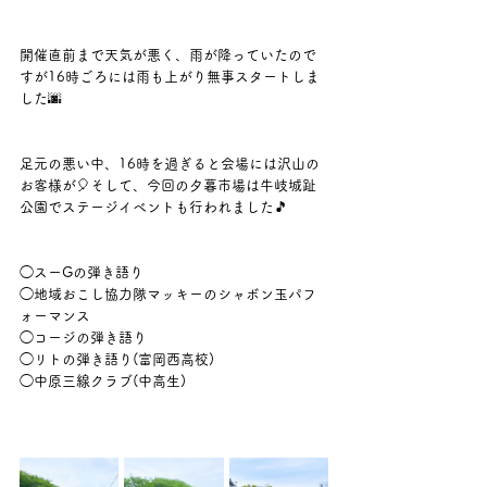
開催直前まで天気が悪く、雨が降っていたので
すが16時ごろには雨も上がり無事スタートしま
した🌆
足元の悪い中、16時を過ぎると会場には沢山の
お客様が🎈そして、今回の夕暮市場は牛岐城趾
公園でステージイベントも行われました🎵
◯スーGの弾き語り
◯地域おこし協力隊マッキーのシャボン玉パフ
ォーマンス
◯コージの弾き語り
◯リトの弾き語り(富岡西高校)
◯中原三線クラブ(中高生)