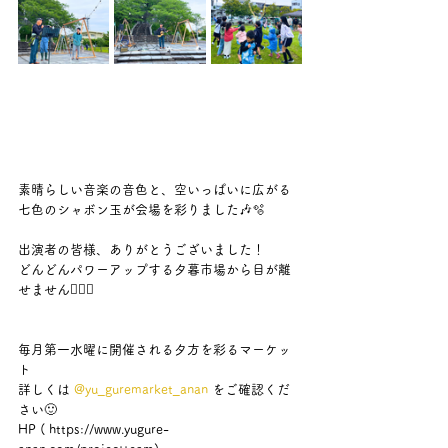
素晴らしい音楽の音色と、空いっぱいに広がる
七色のシャボン玉が会場を彩りました🎶🫧
出演者の皆様、ありがとうございました！
どんどんパワーアップする夕暮市場から目が離
せません🧚🏻‍♀️
毎月第一水曜に開催される夕方を彩るマーケッ
ト
詳しくは 
@yu_guremarket_anan
 をご確認くだ
さい🙂
HP ( 
https://www.yugure-