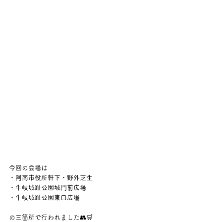
今回の会場は
・阿南市役所軒下・野外芝生
・牛岐城趾公園城門前広場
・牛岐城趾公園東口広場
の三箇所で行われました👥🛒