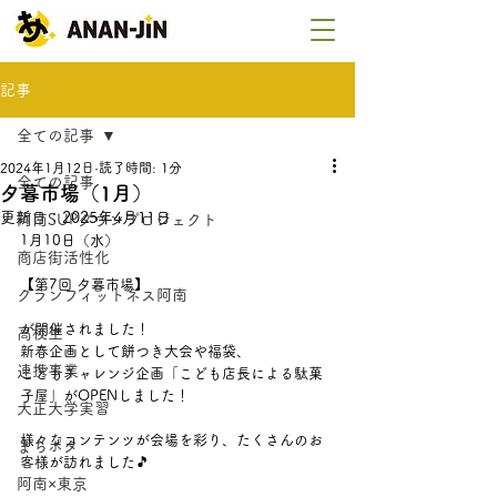
記事
全ての記事
2024年1月12日
読了時間: 1分
全ての記事
夕暮市場（1月）
更新日：
2025年4月11日
阿南SUPタウンプロジェクト
1月10日（水）
商店街活性化
【第7回 夕暮市場】
グランフィットネス阿南
が開催されました！
高校生
新春企画として餅つき大会や福袋、
連携事業
こどもチャレンジ企画「こども店長による駄菓
子屋」がOPENしました！
大正大学実習
様々なコンテンツが会場を彩り、たくさんのお
まちポタ
客様が訪れました🎵
阿南×東京