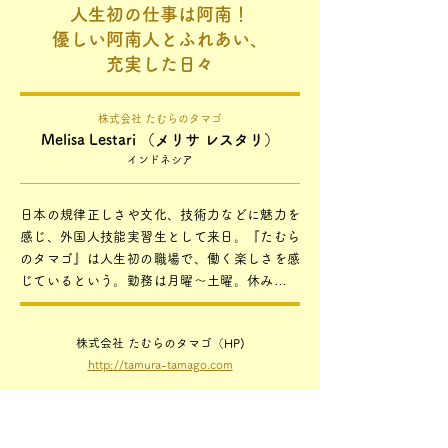
人生初の仕事は阿南！
優しい阿南人とふれあい、
充実した日々
株式会社 たむらのタマゴ
Melisa Lestari （メリサ レスタリ）
インドネシア
日本の規律正しさや文化、技術力などに魅力を
感じ、外国人技能実習生として来日。『たむら
のタマゴ』は人生初の職場で、働く楽しさを感
じているという。勤務は月曜～土曜。休みの日
は日本語教室に通い、知らない言葉に出会う
度、日本語の面白さと難しさを感じている。
株式会社 たむらのタマゴ（HP)
「日本の文化が大好きで、特に日本の祭りや花
http://tamura-tamago.com
火大会、波踊りが好き。阿南に来てからは、日
本語教室の仲間と一緒に眉山や室戸岬の水族館
にも行って、仕事以外でも楽しい時間を過ごし
ている。インドネシアと比べて、日本は自然災