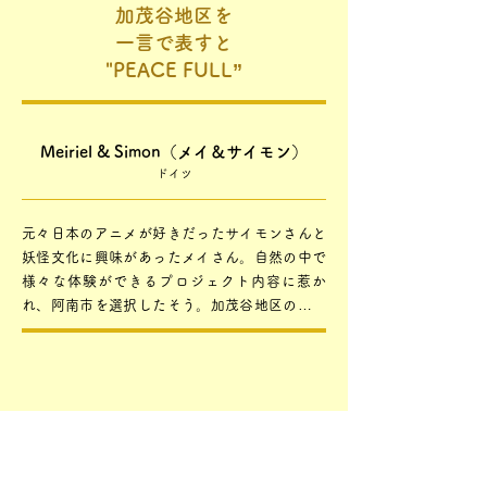
加茂谷地区を
一言で表すと
"PEACE FULL”
Meiriel & Simon（メイ＆サイモン）
ドイツ
元々日本のアニメが好きだったサイモンさんと
妖怪文化に興味があったメイさん。自然の中で
様々な体験ができるプロジェクト内容に惹か
れ、阿南市を選択したそう。加茂谷地区の最大
の魅力は「平和で静かな環境」という 2 人。2
人が暮らすドイツのハンブルクは、1日の平均
利用者数は約 55万人ともいわれるドイツ最大の
利用者数を誇るハンブルク中央駅があり、「街
の騒音はストレス」という。加茂谷は阿南の中
でも自然豊かで過ごしやすい地域だが、意外に
も困っているのが「水」なのだとか。ドイツの
前へ
次へ