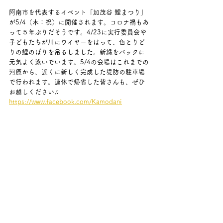
阿南市を代表するイベント「加茂谷 鯉まつり」
が5/4（木：祝）に開催されます。コロナ禍もあ
って５年ぶりだそうです。4/23に実行委員会や
子どもたちが川にワイヤーをはって、色とりど
りの鯉のぼりを吊るしました。新緑をバックに
元気よく泳いでいます。5/4の会場はこれまでの
河原から、近くに新しく完成した堤防の駐車場
で行われます。連休で帰省した皆さんも、ぜひ
お越しください♫
https://www.facebook.com/Kamodani