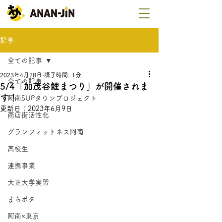
記事
全ての記事
2023年4月28日
読了時間: 1分
全ての記事
5/4「加茂谷鯉まつり」が開催されま
す！
阿南SUPタウンプロジェクト
更新日：
2023年6月9日
商店街活性化
グランフィットネス阿南
高校生
連携事業
大正大学実習
まちポタ
阿南×東京