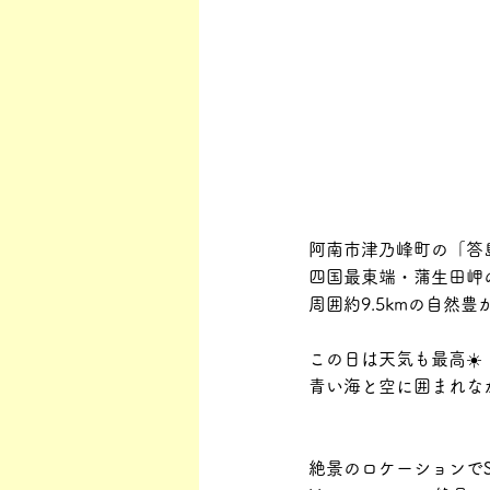
阿南市津乃峰町の「答
四国最東端・蒲生田岬
周囲約9.5kmの自然豊
この日は天気も最高☀️
青い海と空に囲まれな
絶景のロケーションでS