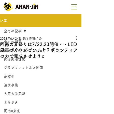
記事
全ての記事
2023年6月24日
読了時間: 1分
全ての記事
阿南の夏祭りは7/22,23開催・・LED
風車づくりがピンチ！？ボランティア
阿南SUPタウンプロジェクト
の力で完成させよう♫
商店街活性化
グランフィットネス阿南
高校生
連携事業
大正大学実習
まちポタ
阿南×東京