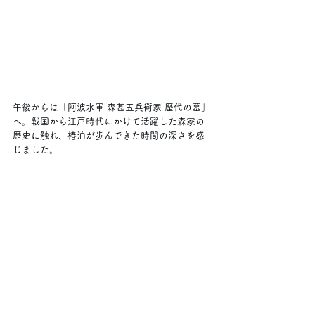
午後からは「阿波水軍 森甚五兵衛家 歴代の墓」
へ。戦国から江戸時代にかけて活躍した森家の
歴史に触れ、椿泊が歩んできた時間の深さを感
じました。