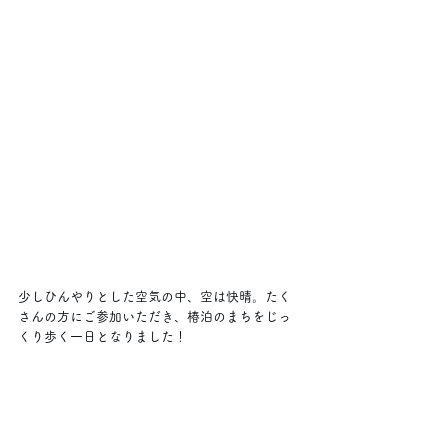
少しひんやりとした空気の中、空は快晴。たく
さんの方にご参加いただき、椿泊のまちをじっ
くり歩く一日となりました！