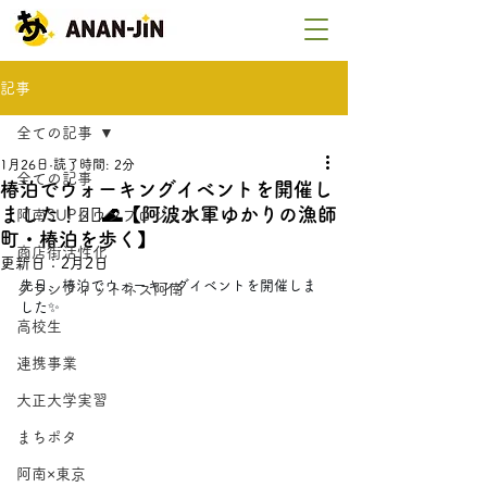
記事
全ての記事
1月26日
読了時間: 2分
全ての記事
椿泊でウォーキングイベントを開催し
ました！🚶‍♂️🌊【阿波水軍ゆかりの漁師
阿南SUPタウンプロジェクト
町・椿泊を歩く】
商店街活性化
更新日：
2月2日
先日、椿泊でウォーキングイベントを開催しま
グランフィットネス阿南
した✨
高校生
連携事業
大正大学実習
まちポタ
阿南×東京