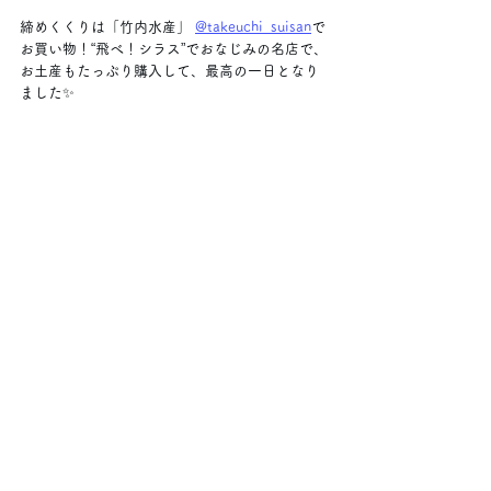
締めくくりは「竹内水産」 
@takeuchi_suisan
で
お買い物！“飛べ！シラス”でおなじみの名店で、
お土産もたっぷり購入して、最高の一日となり
ました✨