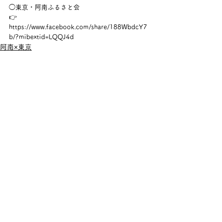
◯東京・阿南ふるさと会
👉 
https://www.facebook.com/share/188WbdcY7
b/?mibextid=LQQJ4d
阿南×東京
すべて表示
最新記事