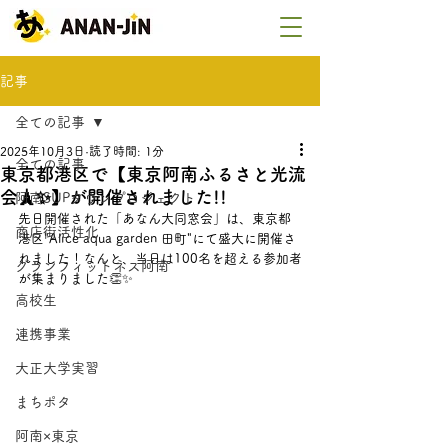
記事
全ての記事
2025年10月3日
読了時間: 1分
全ての記事
東京都港区で【東京阿南ふるさと光流
会🗼✨】が開催されました!!
阿南SUPタウンプロジェクト
先日開催された「あなん大同窓会」は、東京都
商店街活性化
港区"Alice aqua garden 田町"にて盛大に開催さ
れました！なんと、当日は100名を超える参加者
グランフィットネス阿南
が集まりました👏✨
高校生
連携事業
大正大学実習
まちポタ
阿南×東京