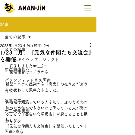
記事
全ての記事
2023年1月23日
読了時間: 2分
全ての記事
1/23（月）『元気な仲間たち交流会』
を開催
阿南SUPタウンプロジェクト
─ 終了しましたm(__)m ─
商店街活性化
─ 開催報告はコチラから ─
グランフィットネス阿南
新型コロナの感染から「商売」の在り方がガラ
リと変わって数年たちました。
高校生
連携事業
各地域で頑張っている人を知り、店のためわが
町のため何かできないかと思っている人が繋が
大正大学実習
ることで「面白い化学反応」が起こることを期
待して、
まちポタ
『元気な仲間たち交流会』を開催いたします！
阿南×東京