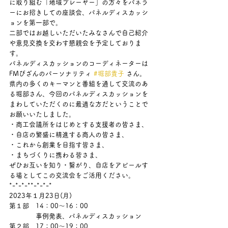
に取り組む「地域プレーヤー」の方々をパネラ
ーにお招きしての座談会、パネルディスカッシ
ョンを第一部で。
二部ではお越しいただいたみなさんで自己紹介
や意見交換を交わす懇親会を予定しておりま
す。
パネルディスカッションのコーディネーターは
FMびざんのパーソナリティ 
#堀部貴子
 さん。
県内の多くのキーマンと番組を通して交流のあ
る堀部さん、今回のパネルディスカッションを
まわしていただくのに最適な方だということで
お願いいたしました。
・商工会議所をはじめとする支援者の皆さま、
・自店の繁盛に精進する商人の皆さま、
・これから創業を目指す皆さま、
・まちづくりに携わる皆さま、
ぜひお互いを知り・繋がり、自店をアピールす
る場としてこの交流会をご活用ください。
*-*-*-**-*-*-*
2023年１月23日(月)
第１部　14：00～16：00
　　　　事例発表、パネルディスカッション
第２部　17：00～19：00