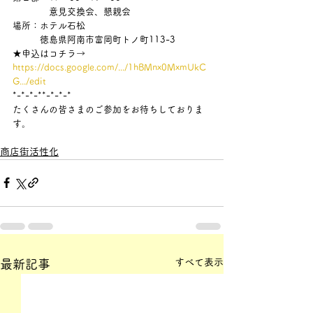
　　　　意見交換会、懇親会
場所：ホテル石松
　　　徳島県阿南市富岡町トノ町113-3
★申込はコチラ→ 
https://docs.google.com/.../1hBMnx0MxmUkC
G.../edit
*-*-*-**-*-*-*
たくさんの皆さまのご参加をお待ちしておりま
す。
商店街活性化
すべて表示
最新記事