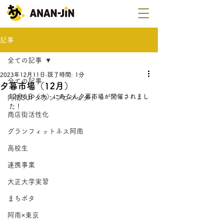
記事
全ての記事
2023年12月11日
読了時間: 1分
全ての記事
夕暮市場（12月）
12月6日（水）にあなん夕暮市場が開催されまし
阿南SUPタウンプロジェクト
た！
商店街活性化
グランフィットネス阿南
高校生
連携事業
大正大学実習
まちポタ
阿南×東京